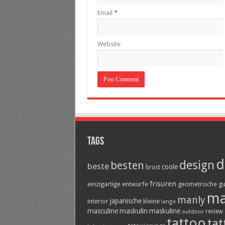
Email
*
Website
Tags
d
design
besten
beste
coole
brust
frisuren
einzigartige
entwurfe
geometrische
gu
ma
manly
japanische
interior
kleine
lange
masculine
maskulin
maskuline
outdoor
review
tattoo
tat