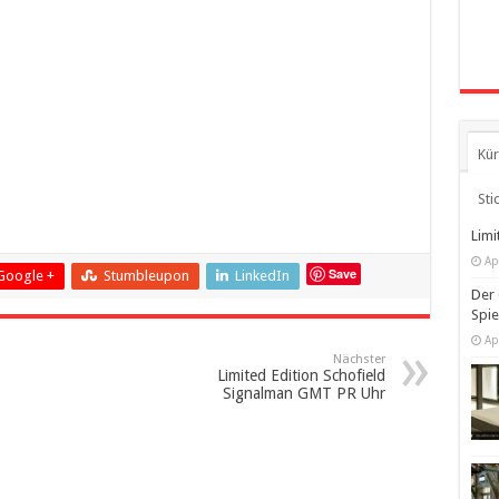
Kür
Sti
Limi
Ap
Save
Google +
Stumbleupon
LinkedIn
Der 
Spi
Ap
Nächster
Limited Edition Schofield
Signalman GMT PR Uhr