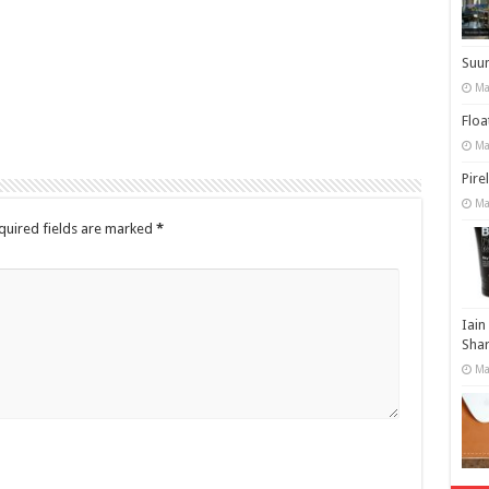
Suu
Ma
Floa
Ma
Pire
Ma
uired fields are marked
*
Iain
Shar
Ma