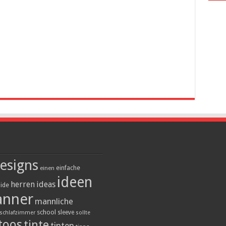
esigns
einfache
einen
ideen
herren
ideas
ide
nner
mannliche
school
sleeve
schlafzimmer
sollte
toos
tinte