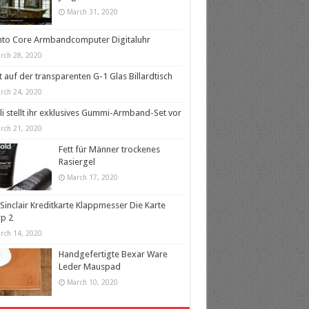
March 31, 2020
nto Core Armbandcomputer Digitaluhr
rch 28, 2020
t auf der transparenten G-1 Glas Billardtisch
rch 24, 2020
lli stellt ihr exklusives Gummi-Armband-Set vor
rch 21, 2020
Fett für Männer trockenes
Rasiergel
March 17, 2020
 Sinclair Kreditkarte Klappmesser Die Karte
p 2
rch 14, 2020
Handgefertigte Bexar Ware
Leder Mauspad
March 10, 2020