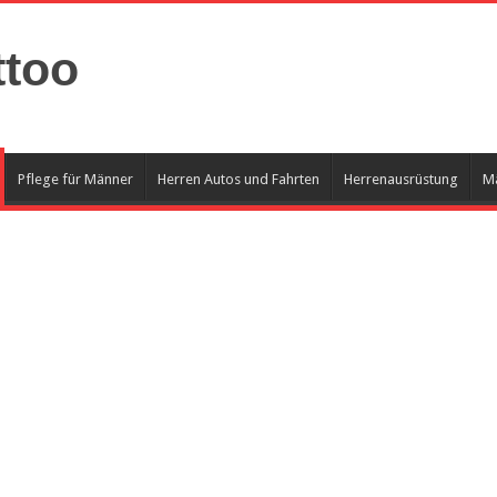
ttoo
Pflege für Männer
Herren Autos und Fahrten
Herrenausrüstung
Mä