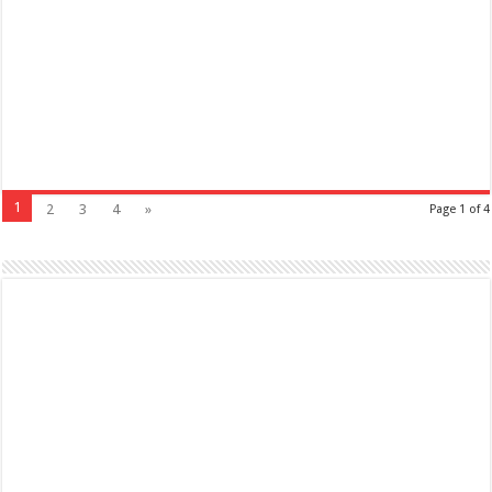
1
2
3
4
»
Page 1 of 4