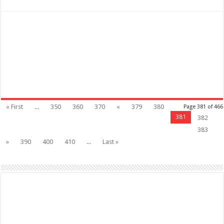
« First
...
350
360
370
«
379
380
Page 381 of 466
381
382
383
»
390
400
410
...
Last »