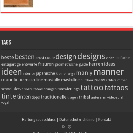
Tags
designs
design
besten
beste
coole
einfache
brust
einen
herren
ideas
frisuren
einzigartige
entwurfe
geometrische
guide
ideen
manner
manly
japanische
interior
kleine
lange
mannliche
masculine
maskulin
maskuline
outdoor
review
schlafzimmer
tattoo
tattoos
school
tatowierungs
sleeve
tatowierungen
sollte
tinte
tinten
traditionelle
tribal
tipps
tragen
unterarm
videospiel
vogel
Haftungsausschluss
|
Datenschutzrichtlinie
|
Kontakt