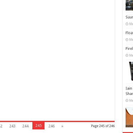
Suu
Ma
Floa
Ma
Pire
Ma
Iain
Shar
Ma
245
42
243
244
246
»
Page 245 of 246