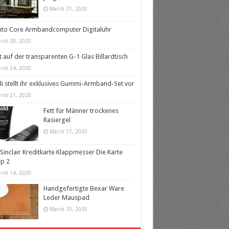
March 31, 2020
nto Core Armbandcomputer Digitaluhr
rch 28, 2020
t auf der transparenten G-1 Glas Billardtisch
rch 24, 2020
lli stellt ihr exklusives Gummi-Armband-Set vor
rch 21, 2020
Fett für Männer trockenes
Rasiergel
March 17, 2020
 Sinclair Kreditkarte Klappmesser Die Karte
p 2
rch 14, 2020
Handgefertigte Bexar Ware
Leder Mauspad
March 10, 2020