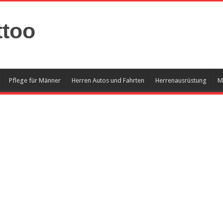
ttoo
Pflege für Männer
Herren Autos und Fahrten
Herrenausrüstung
M