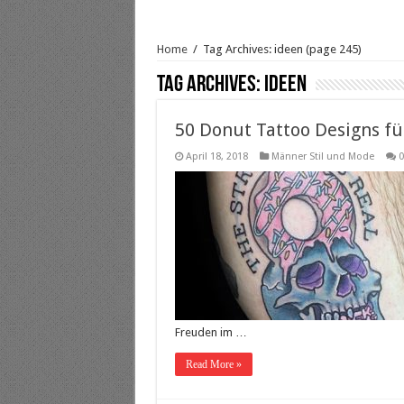
Home
/
Tag Archives: ideen
(page 245)
Tag Archives:
ideen
50 Donut Tattoo Designs fü
April 18, 2018
Männer Stil und Mode
0
Freuden im …
Read More »