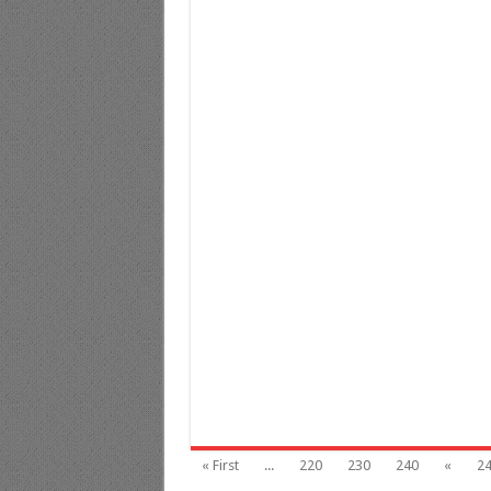
« First
...
220
230
240
«
2