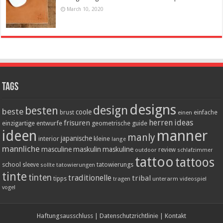
March 10, 2020
Tags
designs
design
besten
beste
coole
einfache
brust
einen
herren
ideas
frisuren
einzigartige
entwurfe
geometrische
guide
ideen
manner
manly
japanische
interior
kleine
lange
mannliche
masculine
maskulin
maskuline
outdoor
review
schlafzimmer
tattoo
tattoos
school
tatowierungs
sleeve
tatowierungen
sollte
tinte
tinten
traditionelle
tribal
tipps
tragen
unterarm
videospiel
vogel
Haftungsausschluss
|
Datenschutzrichtlinie
|
Kontakt