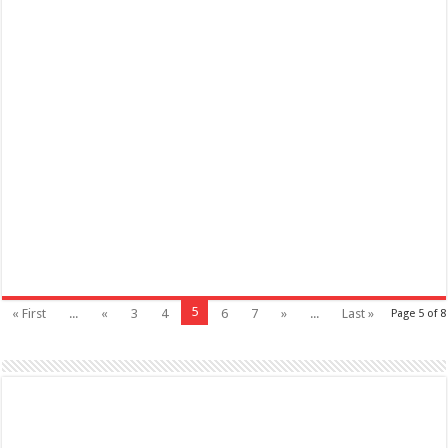
5
« First
...
«
3
4
6
7
»
...
Last »
Page 5 of 8