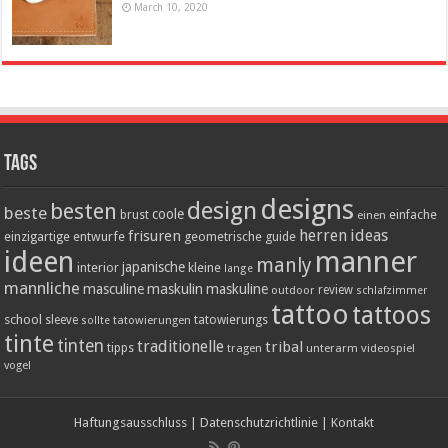
March 10, 2020
Tags
designs
design
besten
beste
coole
einfache
brust
einen
herren
ideas
frisuren
einzigartige
entwurfe
geometrische
guide
ideen
manner
manly
japanische
interior
kleine
lange
mannliche
masculine
maskulin
maskuline
outdoor
review
schlafzimmer
tattoo
tattoos
school
tatowierungs
sleeve
tatowierungen
sollte
tinte
tinten
traditionelle
tribal
tipps
tragen
unterarm
videospiel
vogel
Haftungsausschluss
|
Datenschutzrichtlinie
|
Kontakt