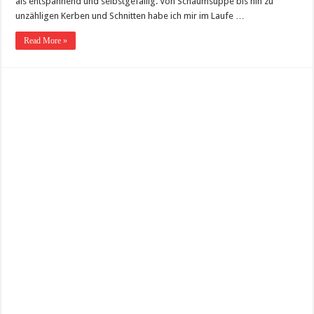
als entspannend und selbstgefällig. Von Schaumsuppe bis hin zu
unzähligen Kerben und Schnitten habe ich mir im Laufe …
Read More »