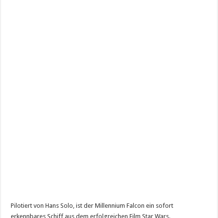
Pilotiert von Hans Solo, ist der Millennium Falcon ein sofort
erkennbares Schiff aus dem erfolgreichen Film Star Wars.