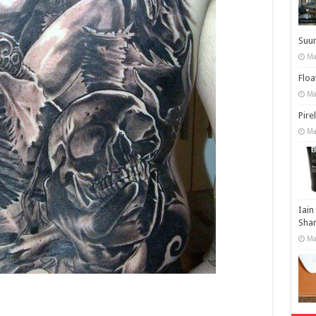
Suu
Ma
Floa
Ma
Pire
Ma
Iain
Shar
Ma