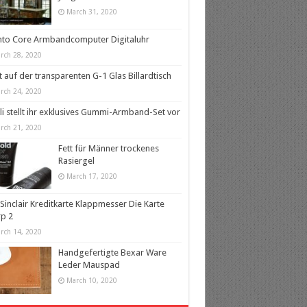
March 31, 2020
nto Core Armbandcomputer Digitaluhr
rch 28, 2020
t auf der transparenten G-1 Glas Billardtisch
rch 24, 2020
lli stellt ihr exklusives Gummi-Armband-Set vor
rch 21, 2020
Fett für Männer trockenes
Rasiergel
March 17, 2020
 Sinclair Kreditkarte Klappmesser Die Karte
p 2
rch 14, 2020
Handgefertigte Bexar Ware
Leder Mauspad
March 10, 2020