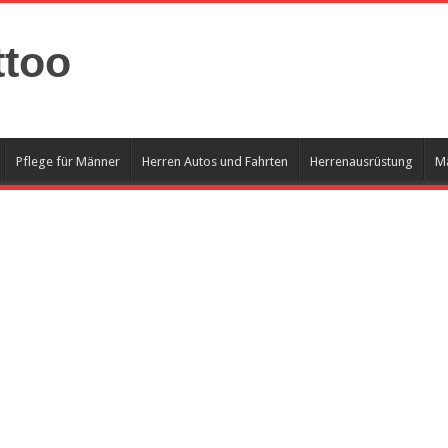
ttoo
Pflege für Männer
Herren Autos und Fahrten
Herrenausrüstung
Mä