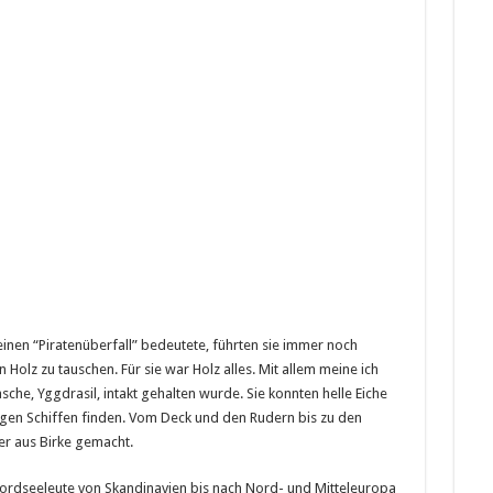
einen “Piratenüberfall” bedeutete, führten sie immer noch
Holz zu tauschen. Für sie war Holz alles. Mit allem meine ich
che, Yggdrasil, intakt gehalten wurde. Sie konnten helle Eiche
ngen Schiffen finden. Vom Deck und den Rudern bis zu den
er aus Birke gemacht.
ordseeleute von Skandinavien bis nach Nord- und Mitteleuropa