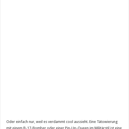
Oder einfach nur, weil es verdammt cool aussieht. Eine Tätowierung
mit einem B-17-Bomber oder einer Pin-Up-Queen im Militärstil ist eine