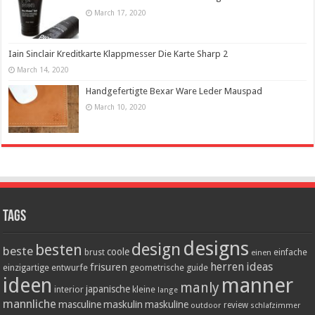
March 17, 2020
Iain Sinclair Kreditkarte Klappmesser Die Karte Sharp 2
March 14, 2020
Handgefertigte Bexar Ware Leder Mauspad
March 10, 2020
Tags
designs
design
besten
beste
coole
einfache
brust
einen
herren
ideas
frisuren
einzigartige
entwurfe
geometrische
guide
ideen
manner
manly
japanische
interior
kleine
lange
mannliche
masculine
maskulin
maskuline
outdoor
review
schlafzimmer