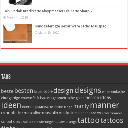
Iain Sinclair Kreditkarte Klappmesser Die Karte Sharp 2
March 14, 2020
Handgefertigte Bexar Ware Leder Mauspad
March 10, 2020
Tags
designs
design
besten
beste
coole
einfache
brust
einen
herren
ideas
frisuren
einzigartige
entwurfe
geometrische
guide
ideen
manner
manly
japanische
interior
kleine
lange
mannliche
masculine
maskulin
maskuline
outdoor
review
schlafzimmer
tattoo
tattoos
school
tatowierungs
sleeve
tatowierungen
sollte