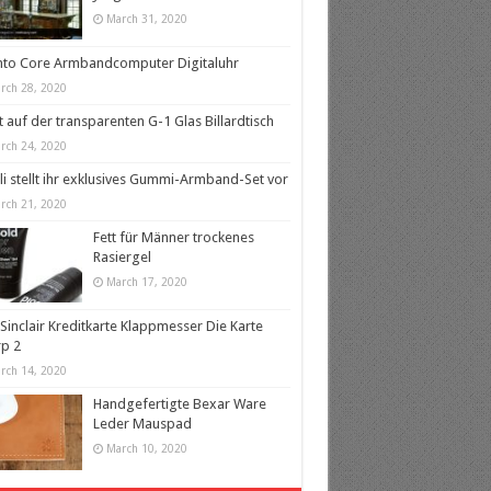
March 31, 2020
nto Core Armbandcomputer Digitaluhr
rch 28, 2020
t auf der transparenten G-1 Glas Billardtisch
rch 24, 2020
lli stellt ihr exklusives Gummi-Armband-Set vor
rch 21, 2020
Fett für Männer trockenes
Rasiergel
March 17, 2020
 Sinclair Kreditkarte Klappmesser Die Karte
p 2
rch 14, 2020
Handgefertigte Bexar Ware
Leder Mauspad
March 10, 2020