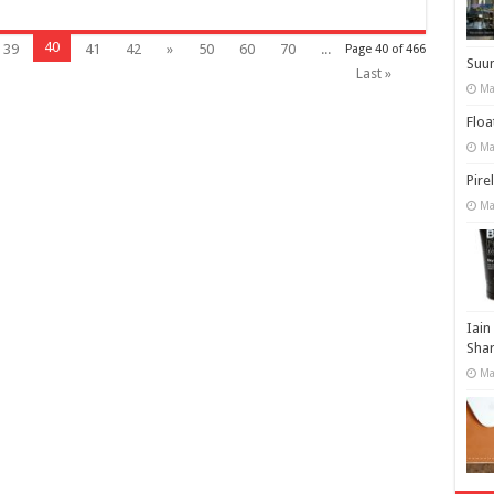
40
39
41
42
»
50
60
70
...
Page 40 of 466
Suu
Last »
Ma
Floa
Ma
Pire
Ma
Iain
Shar
Ma