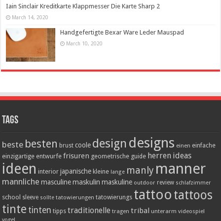
Iain Sinclair Kreditkarte Klappmesser Die Karte Sharp 2
March 14, 2020
Handgefertigte Bexar Ware Leder Mauspad
March 10, 2020
Tags
designs
design
besten
beste
coole
einfache
brust
einen
herren
ideas
frisuren
einzigartige
entwurfe
geometrische
guide
ideen
manner
manly
japanische
interior
kleine
lange
mannliche
masculine
maskulin
maskuline
outdoor
review
schlafzimmer
tattoo
tattoos
school
tatowierungs
sleeve
tatowierungen
sollte
tinte
tinten
traditionelle
tribal
tipps
tragen
unterarm
videospiel
vogel