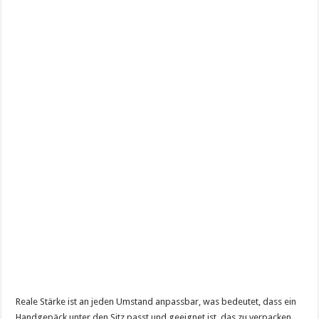
Reale Stärke ist an jeden Umstand anpassbar, was bedeutet, dass ein
Handgepäck unter den Sitz passt und geeignet ist, das zu verpacken,