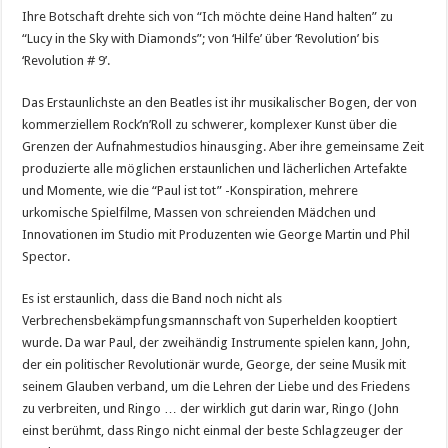
Ihre Botschaft drehte sich von “Ich möchte deine Hand halten” zu
“Lucy in the Sky with Diamonds”; von ‘Hilfe’ über ‘Revolution’ bis
‘Revolution # 9’.
Das Erstaunlichste an den Beatles ist ihr musikalischer Bogen, der von
kommerziellem Rock’n’Roll zu schwerer, komplexer Kunst über die
Grenzen der Aufnahmestudios hinausging. Aber ihre gemeinsame Zeit
produzierte alle möglichen erstaunlichen und lächerlichen Artefakte
und Momente, wie die “Paul ist tot” -Konspiration, mehrere
urkomische Spielfilme, Massen von schreienden Mädchen und
Innovationen im Studio mit Produzenten wie George Martin und Phil
Spector.
Es ist erstaunlich, dass die Band noch nicht als
Verbrechensbekämpfungsmannschaft von Superhelden kooptiert
wurde. Da war Paul, der zweihändig Instrumente spielen kann, John,
der ein politischer Revolutionär wurde, George, der seine Musik mit
seinem Glauben verband, um die Lehren der Liebe und des Friedens
zu verbreiten, und Ringo … der wirklich gut darin war, Ringo (John
einst berühmt, dass Ringo nicht einmal der beste Schlagzeuger der