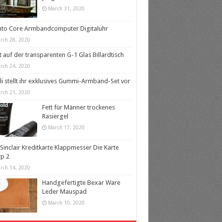
March 31, 2020
nto Core Armbandcomputer Digitaluhr
rch 28, 2020
t auf der transparenten G-1 Glas Billardtisch
rch 24, 2020
lli stellt ihr exklusives Gummi-Armband-Set vor
rch 21, 2020
Fett für Männer trockenes
Rasiergel
March 17, 2020
 Sinclair Kreditkarte Klappmesser Die Karte
p 2
rch 14, 2020
Handgefertigte Bexar Ware
Leder Mauspad
March 10, 2020