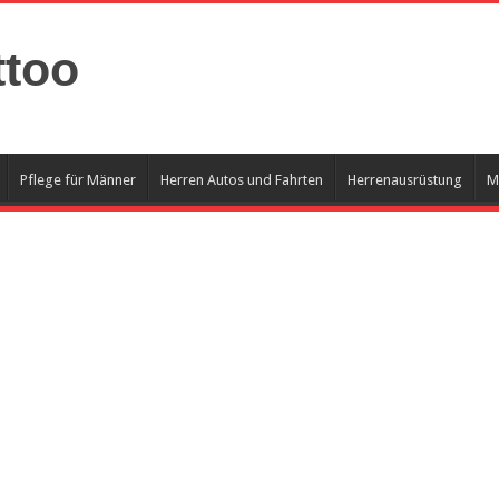
ttoo
Pflege für Männer
Herren Autos und Fahrten
Herrenausrüstung
M