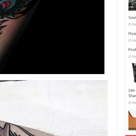
Suu
Ma
Floa
Ma
Pire
Ma
Iain
Shar
Ma