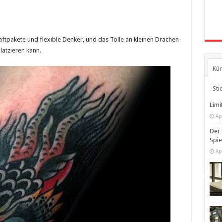
raftpakete und flexible Denker, und das Tolle an kleinen Drachen-
latzieren kann.
Kür
Sti
Limi
Ap
Der 
Spi
Ap